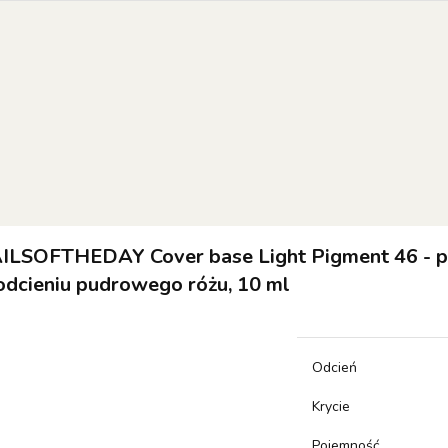
EW OF THE WEEK
COLOR OF THE MONTH
RESULT
 SETS
orie
NEW OF THE WEEK
Color of the month
RESULTUM
SETS
ILSOFTHEDAY Cover base Light Pigment 46 - p
odcieniu pudrowego różu, 10 ml
Odcień
Krycie
Pojemność