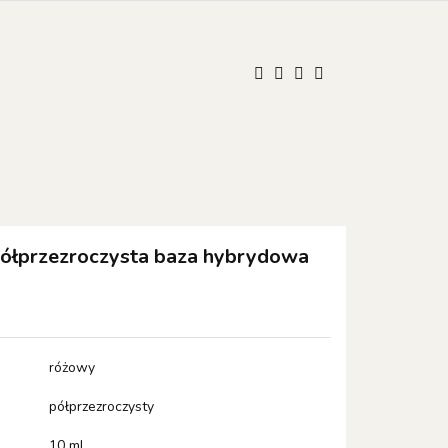
UM
ONISTOP
ONISTOP
Kontakt
Polski
Zaloguj się
Zarejestruj się
Dodaj zgłoszenie
Zgody cookies
ółprzezroczysta baza hybrydowa
różowy
półprzezroczysty
10 ml