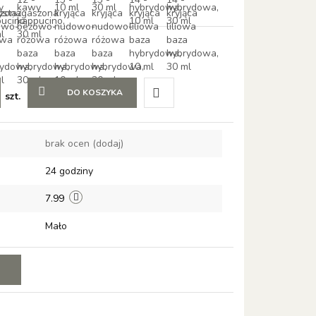
DO KOSZYKA
szt.
Do
brak ocen
(dodaj)
przechowalni
24 godziny
7.99
Mało
E