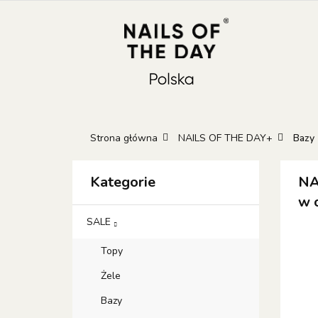
KATEGORIE
N
KONTAKT
GIFT
Kateg
GIFT 
Strona główna
NAILS OF THE DAY+
Bazy
Kategorie
NA
w 
SALE
Topy
Żele
Bazy