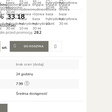
0%
33.18
pozostało:
 dni przed promocją:
28.2
DO KOSZYKA
szt.
Do
brak ocen
(dodaj)
przechowalni
24 godziny
7.99
Średnia dostępność
E