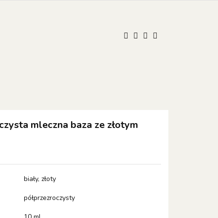
UM
ONISTOP
ONISTOP
Kontakt
Polski
Zaloguj się
Zarejestruj się
Dodaj zgłoszenie
Zgody cookies
zysta mleczna baza ze złotym
biały, złoty
półprzezroczysty
10 ml