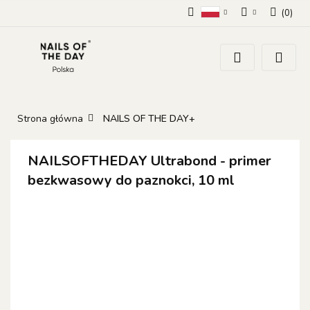
(
0
)
Polski
Zaloguj się
Zarejestruj się
Dodaj zgłoszenie
Zgody cookies
Strona główna
NAILS OF THE DAY+
NAILSOFTHEDAY Ultrabond - primer
bezkwasowy do paznokci, 10 ml