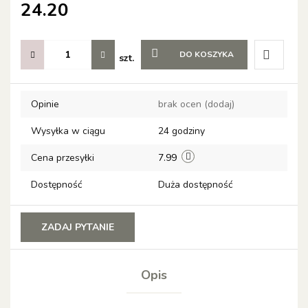
24.20
DO KOSZYKA
szt.
Do
Opinie
brak ocen
(dodaj)
przechow
Wysyłka w ciągu
24 godziny
Cena przesyłki
7.99
Dostępność
Duża dostępność
ZADAJ PYTANIE
Opis