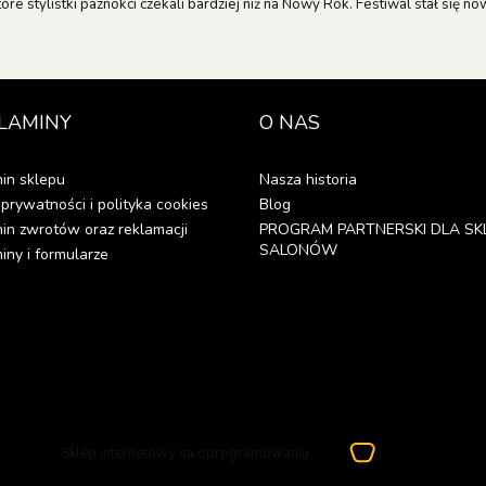
tóre stylistki paznokci czekali bardziej niż na Nowy Rok. Festiwal stał się 
LAMINY
O NAS
in sklepu
Nasza historia
 prywatności i polityka cookies
Blog
in zwrotów oraz reklamacji
PROGRAM PARTNERSKI DLA SK
SALONÓW
ny i formularze
Sklep internetowy na oprogramowaniu