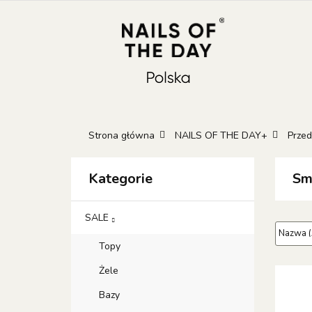
KATEGORIE
N
KONTAKT
GIFT
Kateg
GIFT 
Strona główna
NAILS OF THE DAY+
Przed
Kategorie
Sma
SALE
Topy
Żele
Bazy