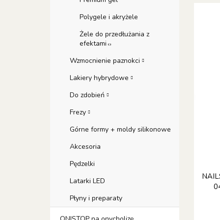
Polygele i akryżele
Żele do przedłużania z
efektami
Wzmocnienie paznokci
Lakiery hybrydowe
Do zdobień
Frezy
Górne formy + moldy silikonowe
Akcesoria
Pędzelki
NAIL
Latarki LED
0
Płyny i preparaty
ONISTOP na onycholizę