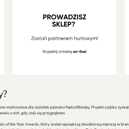
y?
e mistrzostwa dla stylistek paznokci Nailsoftheday. Projekt szybko zyskał p
elu z nich, gdy czuli się przygnębieni.
ils of the Year Awards, który został największą dwudniową imprezą w branż