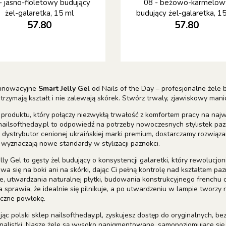
- jasno-fioletowy budujący
08 - beżowo-karmelow
żel-galaretka, 15 ml
budujący żel-galaretka, 1
57.80
57.80
innowacyjne
Smart Jelly Gel
od Nails of the Day – profesjonalne żele b
 trzymają kształt i nie zalewają skórek. Stwórz trwaly, zjawiskowy m
produktu, który połączy niezwykłą trwałość z komfortem pracy na naj
nailsoftheday.pl to odpowiedź na potrzeby nowoczesnych stylistek paz
y dystrybutor cenionej ukraińskiej marki premium, dostarczamy rozwiąz
 wyznaczają nowe standardy w stylizacji paznokci.
lly Gel to gęsty żel budujący o konsystencji galaretki, który rewolucjon
ewa się na boki ani na skórki, dając Ci pełną kontrolę nad kształtem p
e, utwardzania naturalnej płytki, budowania konstrukcyjnego frenchu c
a sprawia, że idealnie się pilnikuje, a po utwardzeniu w lampie tworz
czne powłokę.
ąc polski sklep nailsoftheday.pl, zyskujesz dostęp do oryginalnych, 
onalistki. Nasze żele są wysoko napigmentowane, samopoziomujące się