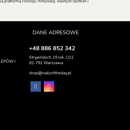
nową platformą rozwoju, motywacji, ważnych spotkań i
DANE ADRESOWE
+48 886 852 342
Stryjeńskich 19 lok. U11
LEPÓW I
02-791 Warszawa
shop@nailsoftheday.pl