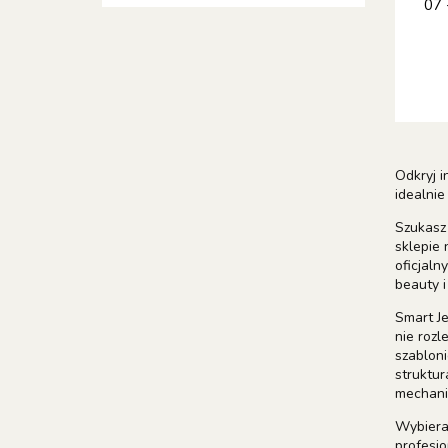
07 
Odkryj 
idealnie
Szukasz 
sklepie 
oficjaln
beauty i
Smart Je
nie rozl
szabloni
struktur
mechani
Wybieraj
profesj