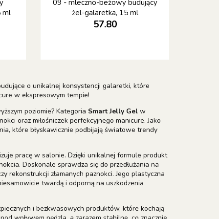
y
09 - mleczno-beżowy budujący
5 ml
żel-galaretka, 15 ml
57.80
udujące o unikalnej konsystencji galaretki, które
anicure w ekspresowym tempie!
wyższym poziomie? Kategoria
Smart Jelly Gel
w
nokci oraz miłośniczek perfekcyjnego manicure. Jako
ania, które błyskawicznie podbijają światowe trendy
izuje pracę w salonie. Dzięki unikalnej formule produkt
aznokcia. Doskonale sprawdza się do przedłużania na
zy rekonstrukcji złamanych paznokci. Jego plastyczna
y niesamowicie twardą i odporną na uszkodzenia
bezpiecznych i bezkwasowych produktów, które kochają
 pod wpływem pędzla, a zarazem stabilne, co znacznie