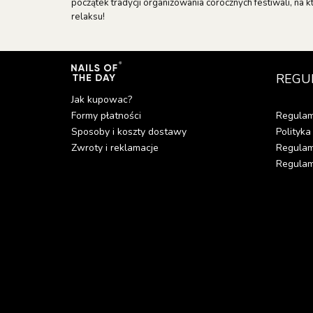
początek tradycji organizowania corocznych festiwali, na k
relaksu!
REGU
Jak kupowac?
Formy płatności
Regulam
Sposoby i koszty dostawy
Polityka
Zwroty i reklamacje
Regulam
Regulami