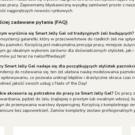
czas pracy. Zapewniamy błyskawiczną wysyłkę zamówień prosto z nasze
ość najgorętszych nowości rynkowych.
ściej zadawane pytania (FAQ)
zym wyróżnia się Smart Jelly Gel od tradycyjnych żeli budujących?
nsystencji galaretki, który w przeciwieństwie do rzadkich żeli nie sp
lku paznokci. Korzyścią jest maksymalna precyzja pracy, mniejsze zużycie
yni go idealnym wyborem zarówno dla doświadczonych stylistek, jak i o
mów już teraz na nailsoftheday.pl!
zy Smart Jelly Gel nadaje się dla początkujących stylistek paznokci
ndencji do rozlewania się, ten żel ułatwia naukę modelowania paznokci
opiłowywaniu, co pozwala uniknąć błędów i drastycznie skraca czas na
dnieś jakość swoich usług z Nails of the Day!
akie akcesoria są potrzebne do pracy ze Smart Jelly Gel?
Do pracy z
wardzania, pędzel do żelu (najlepiej o prostym lub owalnym włosiu)
yn do przemywania warstwy dyspersyjnej. Korzyścią z kompletnego zes
anicure bez zapowietrzeń. Zamów kompletny zestaw profesjonalnych p