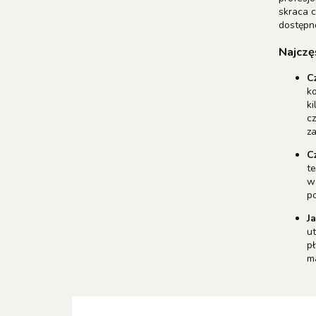
skraca 
dostępn
Najczę
C
ko
ki
cz
za
C
te
w 
po
J
ut
pł
m