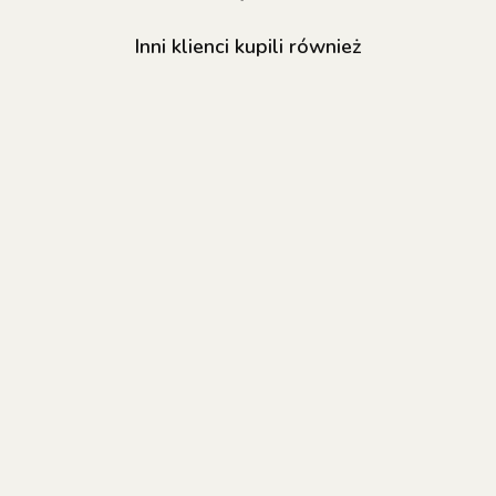
Inni klienci kupili również
NAILSOFTHEDAY
NAILSOFTHEDAY
NAILSOFTHED
Builder gel 03 -
Builder gel 09 -
Builder gel 10
mleczno różowy
mleczno-różowy
różowy żel
żel budujący, 15
55.80
żel budujący, 15
55.80
budujący, 15 m
55.80
ml
ml