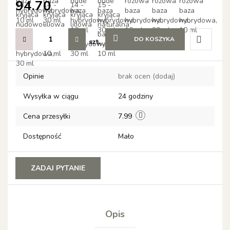
94.70
DO KOSZYKA
szt.
Do
Opinie
brak ocen
(dodaj)
przechow
Wysyłka w ciągu
24 godziny
Cena przesyłki
7.99
Dostępność
Mało
ZADAJ PYTANIE
Opis