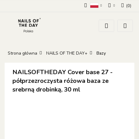
(
0
)
Polski
Zaloguj się
Zarejestruj się
Dodaj zgłoszenie
Zgody cookies
Strona główna
NAILS OF THE DAY+
Bazy
NAILSOFTHEDAY Cover base 27 -
półprzezroczysta różowa baza ze
srebrną drobinką, 30 ml