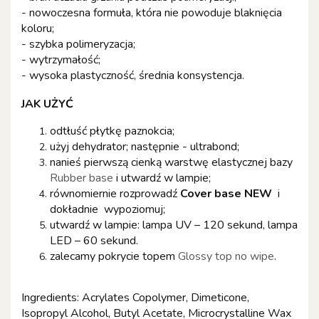
- nowoczesna formuła, która nie powoduje blaknięcia
koloru;
- szybka polimeryzacja;
- wytrzymałość;
- wysoka plastyczność, średnia konsystencja.
JAK UŻYĆ
odtłuść płytkę paznokcia;
użyj dehydrator; następnie - ultrabond;
nanieś pierwszą cienką warstwę elastycznej bazy
Rubber base
i utwardź w lampie;
równomiernie rozprowadź
Cover base
NEW
i
dokładnie wypoziomuj;
utwardź w lampie: lampa UV – 120 sekund, lampa
LED – 60 sekund.
zalecamy pokrycie topem
Glossy top no wipe
.
Ingredients: Acrylates Copolymer, Dimeticone,
Isopropyl Alcohol, Butyl Acetate,
Microcrystalline Wax