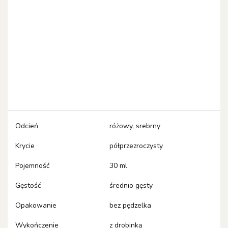
Odcień
różowy, srebrny
Krycie
półprzezroczysty
Pojemność
30 ml
Gęstość
średnio gęsty
Opakowanie
bez pędzelka
Wykończenie
z drobinką