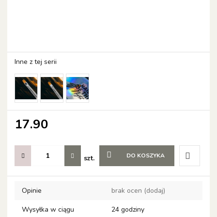
Inne z tej serii
17.90
DO KOSZYKA
szt.
Do
Opinie
brak ocen
(dodaj)
przechow
Wysyłka w ciągu
24 godziny