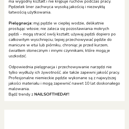
ma wygodny kształt i nie krępuje ruchów podczas pracy.
Pędzelek liner zachwyca wysoką jakością i niezwykłą
łatwością użytkowania.
Pielęgnacja:
myj pędzle w ciepłej wodzie, delikatnie
prostując włosie; nie zaleca się pozostawiania mokrych
pędzli - mogą stracić swój kształt; używaj pędzli dopiero po
całkowitym wyschnięciu; lepiej przechowywać pędzle do
manicure w etui lub piórniku, chroniąc je przed kurzem,
światłem słonecznym i innymi czynnikami, które mogą je
uszkodzić.
Odpowiednia pielęgnacja i przechowywanie narzędzi nie
tylko wydłuży ich żywotność, ale także zapewni jakość pracy.
Profesjonalne niemieckie pędzle wykonane są z najwyższej
jakości materiału i mogą zapewnić nawet 10 lat doskonałego
malowania.
Bądź trendy z
NAILSOFTHEDAY!