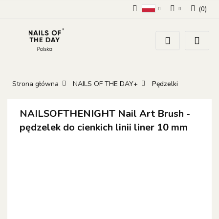
(
0
)
Polski
Zaloguj się
Zarejestruj się
Dodaj zgłoszenie
Zgody cookies
Strona główna
NAILS OF THE DAY+
Pędzelki
NAILSOFTHENIGHT Nail Art Brush -
pędzelek do cienkich linii liner 10 mm