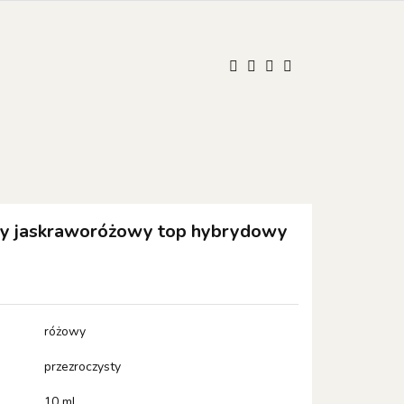
UM
ONISTOP
ONISTOP
Kontakt
Polski
Zaloguj się
Zarejestruj się
Dodaj zgłoszenie
Zgody cookies
wy jaskraworóżowy top hybrydowy
różowy
przezroczysty
10 ml