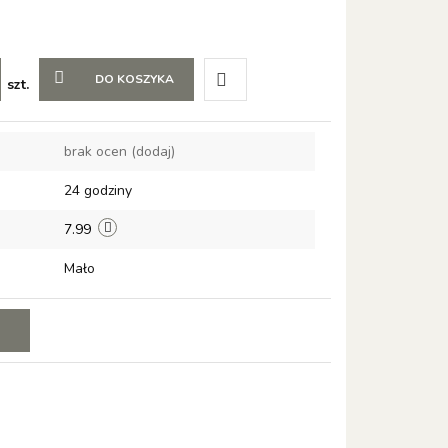
DO KOSZYKA
szt.
Do
brak ocen
(dodaj)
przechowalni
24 godziny
7.99
Mało
E