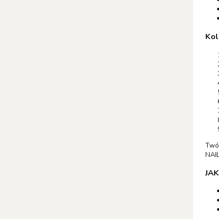
Kol
Twór
NAI
JAK