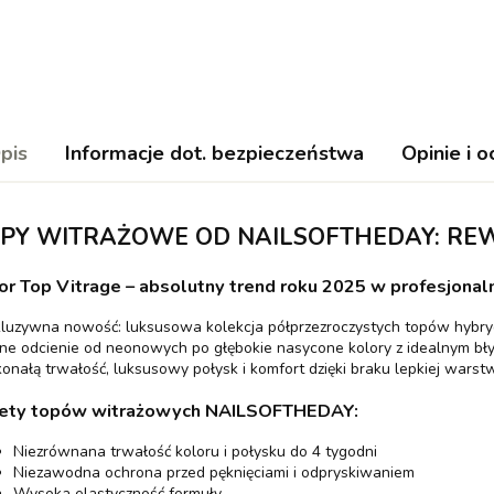
pis
Informacje dot. bezpieczeństwa
Opinie i o
PY WITRAŻOWE OD NAILSOFTHEDAY: REW
or Top Vitrage – absolutny trend roku 2025 w profesjonaln
luzywna nowość: luksusowa kolekcja półprzezroczystych topów hybr
e odcienie od neonowych po głębokie nasycone kolory z idealnym bł
onałą trwałość, luksusowy połysk i komfort dzięki braku lepkiej warstw
ety topów witrażowych NAILSOFTHEDAY:
Niezrównana trwałość koloru i połysku do 4 tygodni
Niezawodna ochrona przed pęknięciami i odpryskiwaniem
Wysoka elastyczność formuły