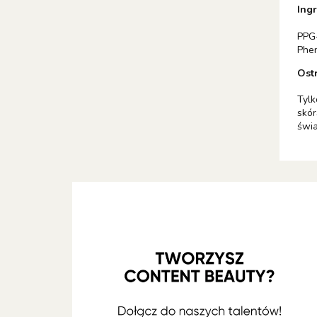
Ingr
PPG-
Phen
Ostr
Tylk
skór
świa