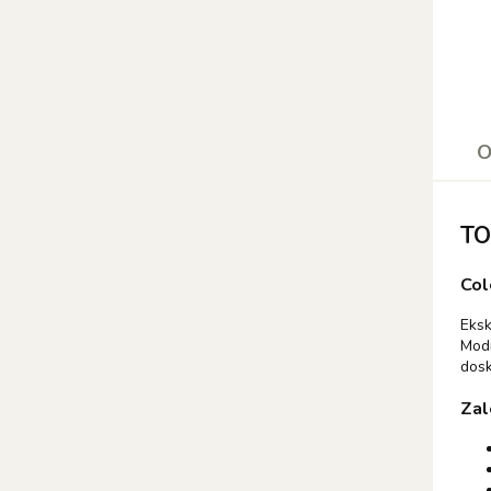
O
TO
Col
Eksk
Modn
dosk
Zal