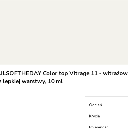
EW OF THE WEEK
COLOR OF THE MONTH
RESULT
 SETS
orie
NEW OF THE WEEK
Color of the month
RESULTUM
SETS
ILSOFTHEDAY Color top Vitrage 11 - witrażo
z lepkiej warstwy, 10 ml
Odcień
Krycie
Pojemność