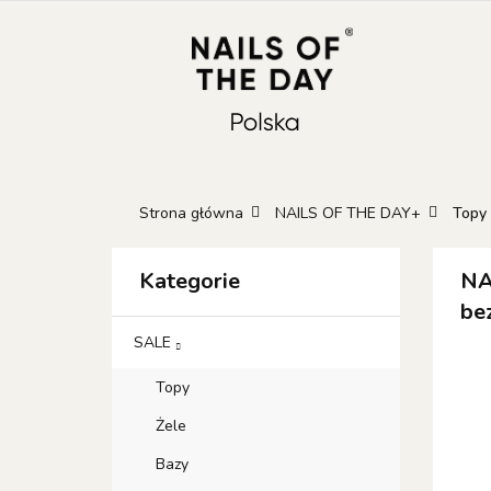
KATEGORIE
N
KONTAKT
GIFT
Kateg
GIFT 
Strona główna
NAILS OF THE DAY+
Topy
Kategorie
NA
be
SALE
Topy
Żele
Bazy