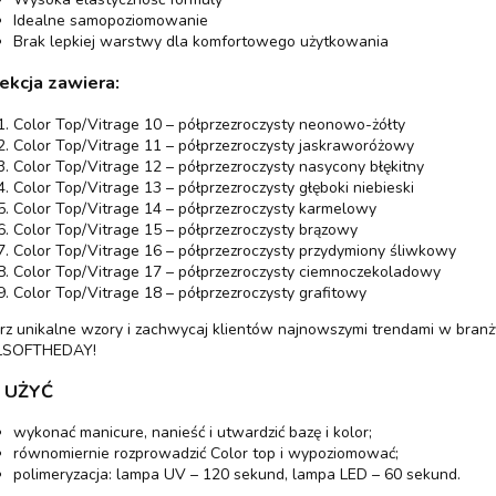
Idealne samopoziomowanie
Brak lepkiej warstwy dla komfortowego użytkowania
ekcja zawiera:
Color Top/Vitrage 10 – półprzezroczysty neonowo-żółty
Color Top/Vitrage 11 – półprzezroczysty jaskraworóżowy
Color Top/Vitrage 12 – półprzezroczysty nasycony błękitny
Color Top/Vitrage 13 – półprzezroczysty głęboki niebieski
Color Top/Vitrage 14 – półprzezroczysty karmelowy
Color Top/Vitrage 15 – półprzezroczysty brązowy
Color Top/Vitrage 16 – półprzezroczysty przydymiony śliwkowy
Color Top/Vitrage 17 – półprzezroczysty ciemnoczekoladowy
Color Top/Vitrage 18 – półprzezroczysty grafitowy
z unikalne wzory i zachwycaj klientów najnowszymi trendami w branż
LSOFTHEDAY!
 UŻYĆ
wykonać manicure, nanieść i utwardzić bazę i kolor;
równomiernie rozprowadzić Color top i wypoziomować;
polimeryzacja: lampa UV – 120 sekund, lampa LED – 60 sekund.