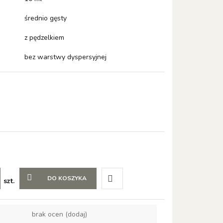
średnio gęsty
z pędzelkiem
bez warstwy dyspersyjnej
DO KOSZYKA
szt.
Do
brak ocen
(dodaj)
przechowalni