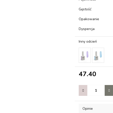
Gęstość
Opakowanie
Dyspercja
Inny odcień
47.40
Opinie