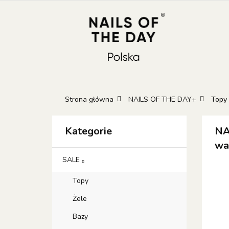
KATEGORIE
N
KONTAKT
GIFT
Kateg
GIFT 
Strona główna
NAILS OF THE DAY+
Topy
Kategorie
NA
wa
SALE
Topy
Żele
Bazy