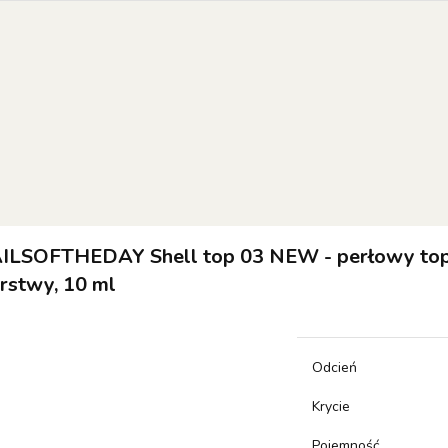
EW OF THE WEEK
COLOR OF THE MONTH
RESULT
 SETS
orie
NEW OF THE WEEK
Color of the month
RESULTUM
SETS
ILSOFTHEDAY Shell top 03 NEW - perłowy top 
rstwy, 10 ml
Odcień
Krycie
Pojemność