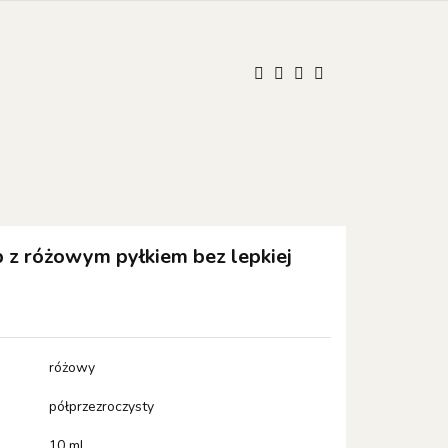
UM
ONISTOP
ONISTOP
Kontakt
Polski
Zaloguj się
Zarejestruj się
Dodaj zgłoszenie
Zgody cookies
z różowym pyłkiem bez lepkiej
różowy
półprzezroczysty
10 ml