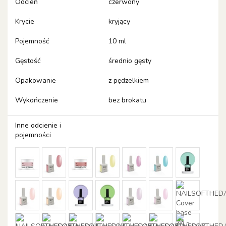
Odcień
czerwony
Krycie
kryjący
Pojemność
10 ml
Gęstość
średnio gęsty
Opakowanie
z pędzelkiem
Wykończenie
bez brokatu
Inne odcienie i
pojemności