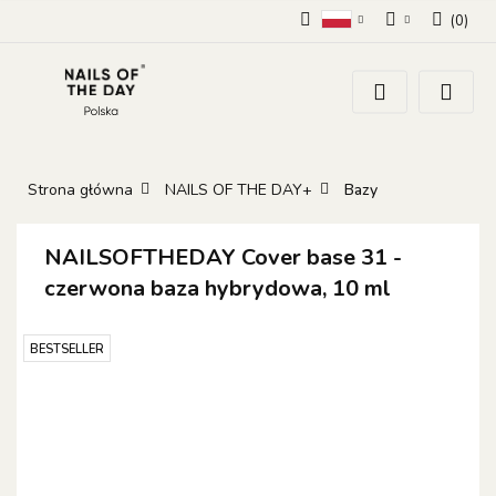
(
0
)
Polski
Zaloguj się
Zarejestruj się
Dodaj zgłoszenie
Zgody cookies
Strona główna
NAILS OF THE DAY+
Bazy
NAILSOFTHEDAY Cover base 31 -
czerwona baza hybrydowa, 10 ml
BESTSELLER