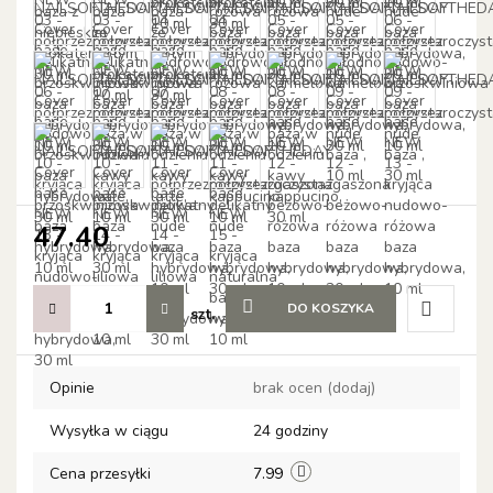
47.40
DO KOSZYKA
szt.
Do
Opinie
brak ocen
(dodaj)
przechow
Wysyłka w ciągu
24 godziny
Cena przesyłki
7.99