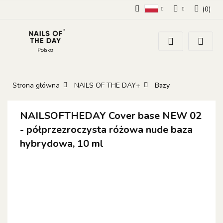
(
0
)
Polski
Zaloguj się
Zarejestruj się
Dodaj zgłoszenie
Zgody cookies
Strona główna
NAILS OF THE DAY+
Bazy
NAILSOFTHEDAY Cover base NEW 02
- półprzezroczysta różowa nude baza
hybrydowa, 10 ml