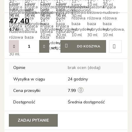
47.40
4.74
/
ml
DO KOSZYKA
szt.
Do
Opinie
brak ocen
(dodaj)
przechow
Wysyłka w ciągu
24 godziny
Cena przesyłki
7.99
Dostępność
Średnia dostępność
ZADAJ PYTANIE