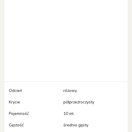
Odcień
różowy
Krycie
półprzezroczysty
Pojemność
10 ml
Gęstość
średnio gęsty