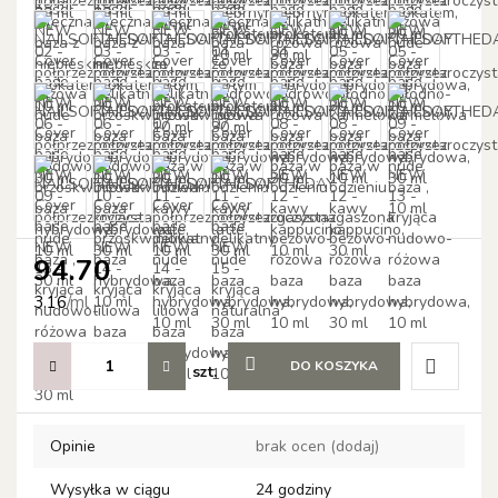
94.70
3.16
/
ml
DO KOSZYKA
szt.
Do
Opinie
brak ocen
(dodaj)
przechow
Wysyłka w ciągu
24 godziny