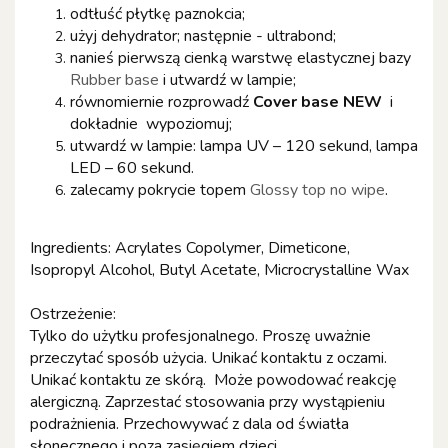
odtłuść płytkę paznokcia;
użyj dehydrator; następnie - ultrabond;
nanieś pierwszą cienką warstwę elastycznej bazy
Rubber base
i utwardź w lampie;
równomiernie rozprowadź
Cover base
NEW
i
dokładnie wypoziomuj;
utwardź w lampie: lampa UV – 120 sekund, lampa
LED – 60 sekund.
zalecamy pokrycie topem
Glossy top no wipe
.
Ingredients: Acrylates Copolymer, Dimeticone,
Isopropyl Alcohol, Butyl Acetate,
Microcrystalline Wax
Ostrzeżenie:
Tylko do użytku profesjonalnego. Proszę uważnie
przeczytać sposób użycia. Unikać kontaktu z oczami.
Unikać kontaktu ze skórą. Może powodować reakcję
alergiczną. Zaprzestać stosowania przy wystąpieniu
podrażnienia. Przechowywać z dala od światła
słonecznego i poza zasięgiem dzieci.