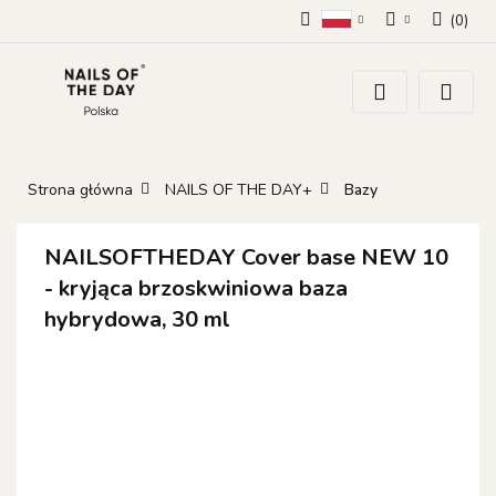
(
0
)
Polski
Zaloguj się
Zarejestruj się
Dodaj zgłoszenie
Zgody cookies
Strona główna
NAILS OF THE DAY+
Bazy
NAILSOFTHEDAY Cover base NEW 10
- kryjąca brzoskwiniowa baza
hybrydowa, 30 ml