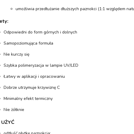
umożliwia przedłużanie dłuższych paznokci (1:1 względem natura
ety:
Odpowiedni do form górnych i dolnych
Samopoziomująca formuła
Nie kurczy się
Szybka polimeryzacja w lampie UV/LED
Łatwy w aplikacji i opracowaniu
Dobrze utrzymuje krzywiznę C
Minimalny efekt termiczny
Nie żółknie
 UŻYĆ
odtłuść płytkę paznokcia;