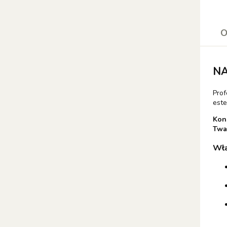
O
NA
Prof
este
Kons
Twa
Wła