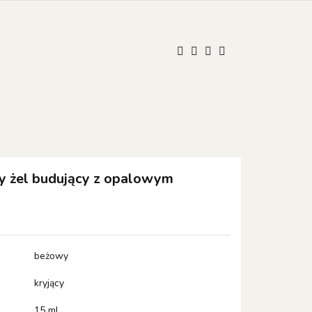
UM
ONISTOP
ONISTOP
Kontakt
Polski
Zaloguj się
Zarejestruj się
Dodaj zgłoszenie
Zgody cookies
 żel budujący z opalowym
beżowy
kryjący
15 ml