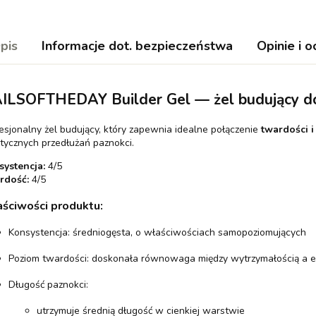
pis
Informacje dot. bezpieczeństwa
Opinie i o
ILSOFTHEDAY Builder Gel — żel budujący do
esjonalny żel budujący, który zapewnia idealne połączenie
twardości i
tycznych przedłużań paznokci.
ystencja:
4/5
rdość:
4
/5
ściwości produktu:
Konsystencja: średniogęsta, o właściwościach samopoziomujących
Poziom twardości: doskonała równowaga między wytrzymałością a e
Długość paznokci:
utrzymuje średnią długość w cienkiej warstwie