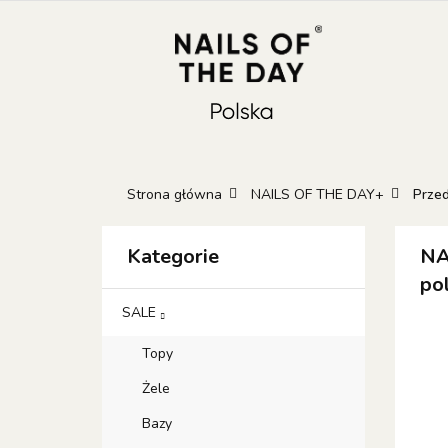
KATEGORIE
N
KONTAKT
GIFT
Kateg
GIFT 
Strona główna
NAILS OF THE DAY+
Przed
Kategorie
NA
po
SALE
Topy
Żele
Bazy