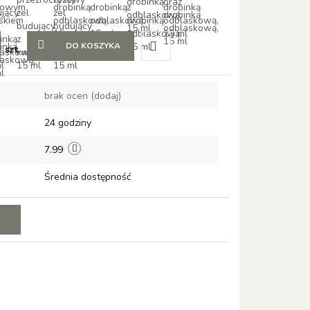
DO KOSZYKA
szt.
Do
brak ocen
(dodaj)
przechowalni
24 godziny
7.99
Średnia dostępność
E