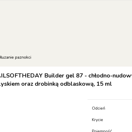
EW OF THE WEEK
COLOR OF THE MONTH
RESULT
 SETS
orie
NEW OF THE WEEK
Color of the month
RESULTUM
SETS
łuzanie paznokci
ILSOFTHEDAY Builder gel 87 - chłodno-nudowy
lyskiem oraz drobinką odblaskową, 15 ml
Odcień
Krycie
Pojemność