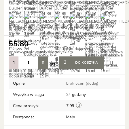
55.80
DO KOSZYKA
szt.
Do
Opinie
brak ocen
(dodaj)
przechow
Wysyłka w ciągu
24 godziny
Cena przesyłki
7.99
Dostępność
Mało