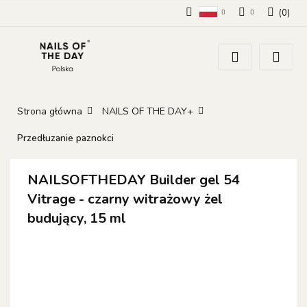
(
0
)
Polski
Zaloguj się
Zarejestruj się
Dodaj zgłoszenie
Zgody cookies
Strona główna
NAILS OF THE DAY+
Przedłuzanie paznokci
NAILSOFTHEDAY Builder gel 54
Vitrage - czarny witrażowy żel
budujący, 15 ml