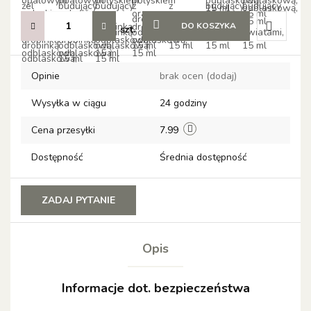
DO KOSZYKA
szt.
Do
Opinie
brak ocen
(dodaj)
przechow
Wysyłka w ciągu
24 godziny
Cena przesyłki
7.99
Dostępność
Średnia dostępność
ZADAJ PYTANIE
Opis
Informacje dot. bezpieczeństwa