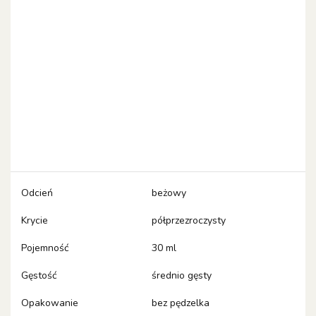
Odcień
beżowy
Krycie
półprzezroczysty
Pojemność
30 ml
Gęstość
średnio gęsty
Opakowanie
bez pędzelka