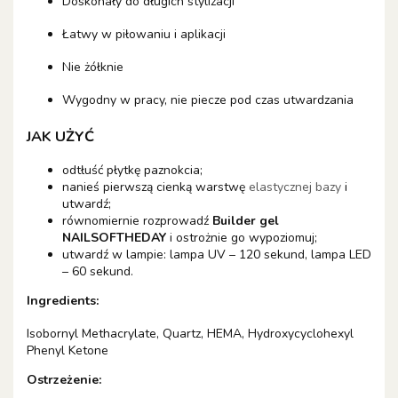
Doskonały do długich stylizacji
Łatwy w piłowaniu i aplikacji
Nie żółknie
Wygodny w pracy, nie piecze pod czas utwardzania
JAK UŻYĆ
odtłuść płytkę paznokcia;
nanieś pierwszą cienką warstwę
elastycznej bazy
i
utwardź;
równomiernie rozprowadź
Builder gel
NAILSOFTHEDAY
i ostrożnie go wypoziomuj;
utwardź w lampie: lampa UV – 120 sekund, lampa LED
– 60 sekund.
Ingredients:
Isobornyl Methacrylate, Quartz, HEMA, Hydroxycyclohexyl
Phenyl Ketone
Ostrzeżenie: