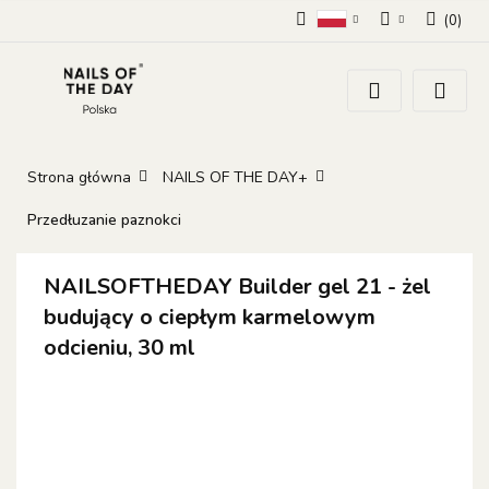
(
0
)
Polski
Zaloguj się
Zarejestruj się
Dodaj zgłoszenie
Zgody cookies
Strona główna
NAILS OF THE DAY+
Przedłuzanie paznokci
NAILSOFTHEDAY Builder gel 21 - żel
budujący o ciepłym karmelowym
odcieniu, 30 ml