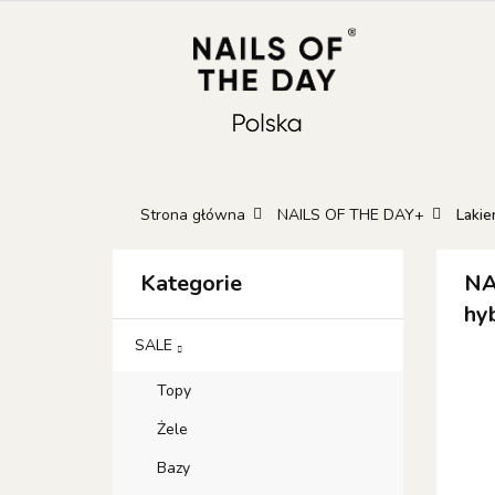
KATEGORIE
N
KONTAKT
GIFT
Kateg
GIFT 
Strona główna
NAILS OF THE DAY+
Lakie
Kategorie
NA
hy
SALE
Topy
Żele
Bazy