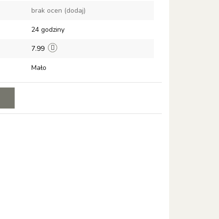
brak ocen
(dodaj)
przechowalni
24 godziny
7.99
Mało
E