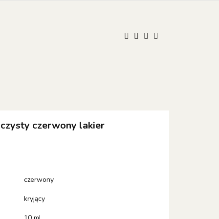
UM
ONISTOP
ONISTOP
Kontakt
Polski
Zaloguj się
Zarejestruj się
Dodaj zgłoszenie
Zgody cookies
zysty czerwony lakier
czerwony
kryjący
10 ml