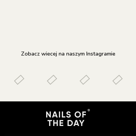
43.20
53.60
43.20
naprawy, 10 ml
lakier hybrydowy
z odblaskową
drobinką, 10 ml
Zobacz wiecej na naszym Instagramie