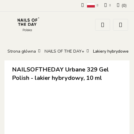
(
0
)
Polski
Zaloguj się
Zarejestruj się
Dodaj zgłoszenie
Zgody cookies
Strona główna
NAILS OF THE DAY+
Lakiery hybrydowe
NAILSOFTHEDAY Urbane 329 Gel
Polish - lakier hybrydowy, 10 ml