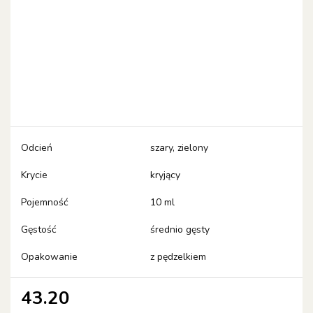
Odcień
szary, zielony
Krycie
kryjący
Pojemność
10 ml
Gęstość
średnio gęsty
Opakowanie
z pędzelkiem
43.20