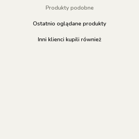
Produkty podobne
Ostatnio oglądane produkty
Inni klienci kupili również
NAILSOFTHEDAY
NAILSOFTHEDAY
NAILSOFTHED
Bottle gel 16 -
Green Mexican
Olive 341 Ge
kryjący szary żel
327 Gel Polish -
Polish - lakier
do wzmocnienia i
ciemnozielony
hybrydowy, 10