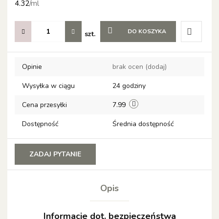
4.32
/
ml
DO KOSZYKA
szt.
Do
Opinie
brak ocen
(dodaj)
przechow
Wysyłka w ciągu
24 godziny
Cena przesyłki
7.99
Dostępność
Średnia dostępność
ZADAJ PYTANIE
Opis
Informacje dot. bezpieczeństwa