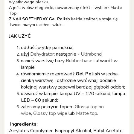
wyjątkowego blasku.
A jeśli wolisz elegancki, nowoczesny efekt – wybierz
Matte
Top
.
Z
NAILSOFTHEDAY Gel Polish
każda stylizacja staje się
Twoim małym dziełem sztuki.
JAK UŻYĆ
odtłuść płytkę paznokcia;
użyj
Dehydrator
; następnie -
Ultrabond;
nanieś warstwę bazy
Rubber base
i utwardź w
lampie;
równomiernie rozprowadź
Gel Polish
w jedną
cienką warstwę i ostrożnie wyrównaj; dodanie
kolejnej warstwy zapewni bardziej głęboki odcień;
utwardź w lampie: lampa UV – 120 sekund, lampa
LED – 60 sekund;
zalecamy pokrycie topem
Glossy top no
wipe
,
Glossy top wipe
lub
Matte top
.
Ingredients:
Acrylates Copolymer, Isopropyl Alcohol, Butyl Acetate,