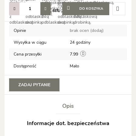
DO KOSZYKA
szt.
Do
Opinie
brak ocen
(dodaj)
przechow
Wysyłka w ciągu
24 godziny
Cena przesyłki
7.99
Dostępność
Mało
ZADAJ PYTANIE
Opis
Informacje dot. bezpieczeństwa