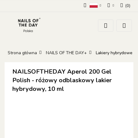
(
0
)
Polski
Zaloguj się
Zarejestruj się
Dodaj zgłoszenie
Zgody cookies
Strona główna
NAILS OF THE DAY+
Lakiery hybrydowe
NAILSOFTHEDAY Aperol 200 Gel
Polish - różowy odblaskowy lakier
hybrydowy, 10 ml