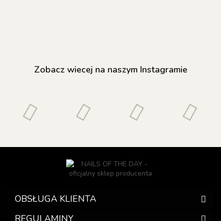
efektem "kocie
hybrydowy z
metalowymi
oko", 6 ml
efektem "kocie
płatkami lakie
oko", 6 ml
hybrydowy, 5 
Zobacz wiecej na naszym Instagramie
OBSŁUGA KLIENTA
REGULAMINY