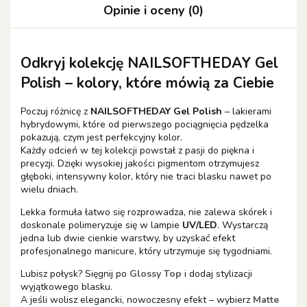
Opinie i oceny (0)
Odkryj kolekcję NAILSOFTHEDAY Gel
Polish – kolory, które mówią za Ciebie
Poczuj różnicę z
NAILSOFTHEDAY Gel Polish
– lakierami
hybrydowymi, które od pierwszego pociągnięcia pędzelka
pokazują, czym jest perfekcyjny kolor.
Każdy odcień w tej kolekcji powstał z pasji do piękna i
precyzji. Dzięki wysokiej jakości pigmentom otrzymujesz
głęboki, intensywny kolor, który nie traci blasku nawet po
wielu dniach.
Lekka formuła łatwo się rozprowadza, nie zalewa skórek i
doskonale polimeryzuje się w lampie
UV/LED
. Wystarczą
jedna lub dwie cienkie warstwy, by uzyskać efekt
profesjonalnego manicure, który utrzymuje się tygodniami.
Lubisz połysk? Sięgnij po
Glossy Top
i dodaj stylizacji
wyjątkowego blasku.
A jeśli wolisz elegancki, nowoczesny efekt – wybierz
Matte