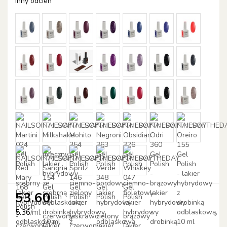
Inny odcień
53.60
5.36
/
ml