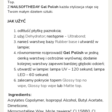
Top
.
Z
NAILSOFTHEDAY Gel Polish
każda stylizacja staje się
Twoim małym dziełem sztuki.
JAK UŻYĆ
odtłuść płytkę paznokcia;
użyj
Dehydrator
; następnie -
Ultrabond;
nanieś warstwę bazy
Rubber base
i utwardź w
lampie;
równomiernie rozprowadź
Gel Polish
w jedną
cienką warstwę i ostrożnie wyrównaj; dodanie
kolejnej warstwy zapewni bardziej głęboki odcień;
utwardź w lampie: lampa UV – 120 sekund, lampa
LED – 60 sekund;
zalecamy pokrycie topem
Glossy top no
wipe
,
Glossy top wipe
lub
Matte top
.
Ingredients:
Acrylates Copolymer, Isopropyl Alcohol, Butyl Acetate,
Dimeticone,
Microcrystalline Wax. Może zawierać: CI 15880, CI