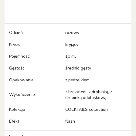
Odcień
różowy
Krycie
kryjący
Pojemność
10 ml
Gęstość
średnio gęsty
Opakowanie
z pędzelkiem
z brokatem, z drobinką, z
Wykończenie
drobinką odblaskową
Kolekcja
COCKTAILS collection
Efekt
flash