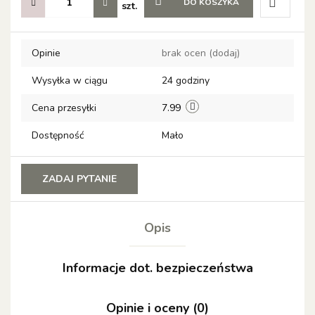
DO KOSZYKA
szt.
Do
Opinie
brak ocen
(dodaj)
przechow
Wysyłka w ciągu
24 godziny
Cena przesyłki
7.99
Dostępność
Mało
ZADAJ PYTANIE
Opis
Informacje dot. bezpieczeństwa
Opinie i oceny (0)