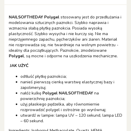
NAILSOFTHEDAY Polygel
stosowany jest do przedłużania i
modelowania sztucznych paznokci. Szybko naprawia i
wzmacnia słabą płytkę paznokcia. Posiada wysoką
plastyczność. Szybko wysycha i nie kurczy się. Nie ma
nieprzyjemnego zapachu, pęcherzyków ani ziaren. Materiał
nie rozprowadza się, nie twardnieje na wolnym powietrzu -
idealny dla początkujących. Paznokcie, zmodelowane
Polygel
, są mocne i odporne na uszkodzenia mechaniczne.
JAK UŻYĆ
odtłuść płytkę paznokcia;
nanieś pierwszą cienką warstwę elastycznej bazy i
zapolimeryzuj;
nałóż kulkę
Polygel NAILSOFTHEDAY
na
powierzchnię paznokcia;
użyj płaskiego pędzelka, aby równomiernie
rozprowadzić polygel i ostrożnie go wyrównaj;
utwardź w lampie: lampa UV – 120 sekund, lampa LED
– 60 sekund.
Ingredients: Isobornyl Methacrylate, Quartz, HEMA,