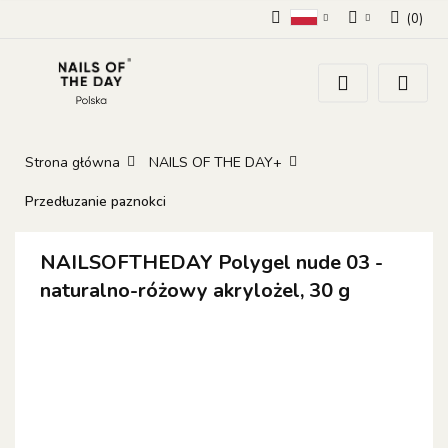
(
0
)
Polski
Zaloguj się
Zarejestruj się
Dodaj zgłoszenie
Zgody cookies
Strona główna
NAILS OF THE DAY+
Przedłuzanie paznokci
NAILSOFTHEDAY Polygel nude 03 -
naturalno-różowy akrylożel, 30 g