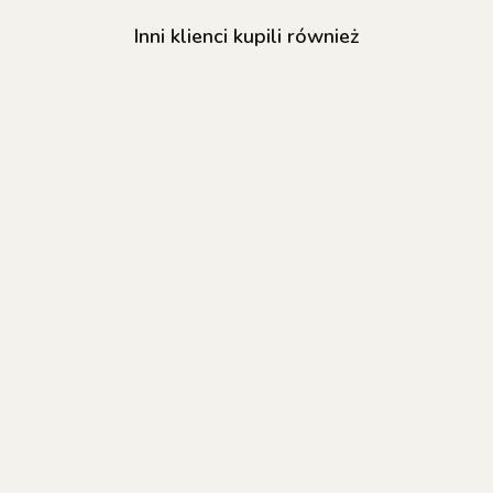
Inni klienci kupili również
NAILSOFTHEDAY
NAILSOFTHEDAY
NAILSOFTHED
Builder gel 12 -
Cover base NEW
Smart Jelly gel
nudowy żel
02 -
- liliowo-różo
budujący, 15 ml
55.80
półprzezroczysta
94.70
budujący żel-
57.80
różowa nude baza
galaretka, 15 
hybrydowa, 30 ml