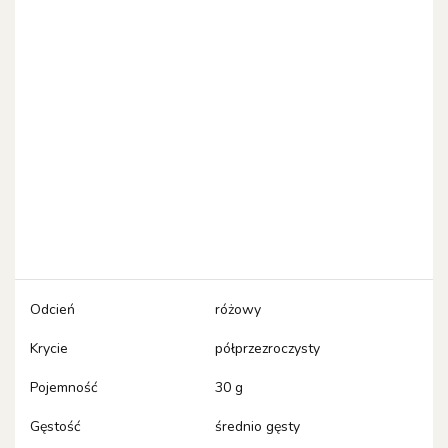
Odcień
różowy
Krycie
półprzezroczysty
Pojemność
30 g
Gęstość
średnio gęsty