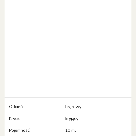
Odcień
brązowy
Krycie
kryjący
Pojemność
10 ml