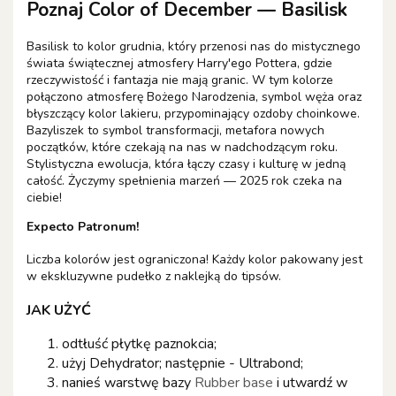
Poznaj Color of December — Basilisk
Basilisk to kolor grudnia, który przenosi nas do mistycznego
świata świątecznej atmosfery Harry'ego Pottera, gdzie
rzeczywistość i fantazja nie mają granic. W tym kolorze
połączono atmosferę Bożego Narodzenia, symbol węża oraz
błyszczący kolor lakieru, przypominający ozdoby choinkowe.
Bazyliszek to symbol transformacji, metafora nowych
początków, które czekają na nas w nadchodzącym roku.
Stylistyczna ewolucja, która łączy czasy i kulturę w jedną
całość. Życzymy spełnienia marzeń — 2025 rok czeka na
ciebie!
Expecto Patronum!
Liczba kolorów jest ograniczona! Każdy kolor pakowany jest
w ekskluzywne pudełko z naklejką do tipsów.
JAK UŻYĆ
odtłuść płytkę paznokcia;
użyj Dehydrator; następnie - Ultrabond;
nanieś warstwę bazy
Rubber base
i utwardź w