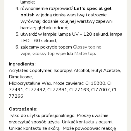
lampie;
równomiernie rozprowadź
Let’s special gel
polish
w jedną cienką warstwę i ostrożnie
wyrównaj; dodanie kolejnej warstwy zapewni
bardziej głęboki odcień;
utwardź w lampie: lampa UV – 120 sekund, lampa
LED – 60 sekund;
zalecamy pokrycie topem
Glossy top no
wipe
,
Glossy top wipe
lub
Matte top
.
Ingredients:
Acrylates Copolymer, Isopropyl Alcohol, Butyl Acetate,
Dimeticone,
Microcrystalline Wax. Może zawierać: CI 15880, CI
77491, CI 77492, CI 77891, CI 77163, CI77007, CI
77266
Ostrzeżenie:
Tylko do użytku profesjonalnego. Proszę uważnie
przeczytać sposób użycia. Unikać kontaktu z oczami.
Unikać kontaktu ze skórą. Może powodować reakcję