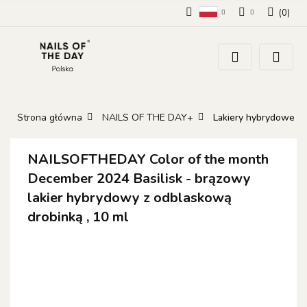
(
0
)
Polski
Zaloguj się
Zarejestruj się
Dodaj zgłoszenie
Zgody cookies
Strona główna
NAILS OF THE DAY+
Lakiery hybrydowe
NAILSOFTHEDAY Color of the month
December 2024 Basilisk - brązowy
lakier hybrydowy z odblaskową
drobinką , 10 ml