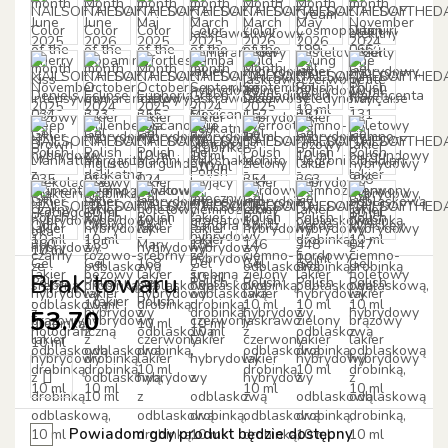
Brak towaru
53.70
Do
Powiadom gdy produkt będzie dostępny