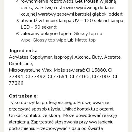
równomiernie rozprowadź
Gel Polish
w jedną
cienką warstwę i ostrożnie wyrównaj; dodanie
kolejnej warstwy zapewni bardziej głęboki odcień;
utwardź w lampie: lampa UV – 120 sekund, lampa
LED – 60 sekund;
zalecamy pokrycie topem
Glossy top no
wipe
,
Glossy top wipe
lub
Matte top
.
Ingredients:
Acrylates Copolymer, Isopropyl Alcohol, Butyl Acetate,
Dimeticone,
Microcrystalline Wax. Może zawierać: CI 15880, CI
77491, CI 77492, CI 77891, CI 77163, CI77007, CI
77266
Ostrzeżenie:
Tylko do użytku profesjonalnego. Proszę uważnie
przeczytać sposób użycia. Unikać kontaktu z oczami.
Unikać kontaktu ze skórą. Może powodować reakcję
alergiczną. Zaprzestać stosowania przy wystąpieniu
podrażnienia. Przechowywać z dala od światła