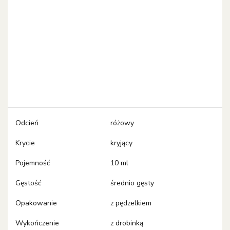
Odcień
różowy
Krycie
kryjący
Pojemność
10 ml
Gęstość
średnio gęsty
Opakowanie
z pędzelkiem
Wykończenie
z drobinką