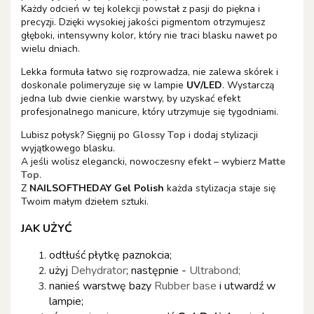
Każdy odcień w tej kolekcji powstał z pasji do piękna i
precyzji. Dzięki wysokiej jakości pigmentom otrzymujesz
głęboki, intensywny kolor, który nie traci blasku nawet po
wielu dniach.
Lekka formuła łatwo się rozprowadza, nie zalewa skórek i
doskonale polimeryzuje się w lampie
UV/LED
. Wystarczą
jedna lub dwie cienkie warstwy, by uzyskać efekt
profesjonalnego manicure, który utrzymuje się tygodniami.
Lubisz połysk? Sięgnij po
Glossy Top
i dodaj stylizacji
wyjątkowego blasku.
A jeśli wolisz elegancki, nowoczesny efekt – wybierz
Matte
Top
.
Z
NAILSOFTHEDAY Gel Polish
każda stylizacja staje się
Twoim małym dziełem sztuki.
JAK UŻYĆ
odtłuść płytkę paznokcia;
użyj
Dehydrator
; następnie -
Ultrabond;
nanieś warstwę bazy
Rubber base
i utwardź w
lampie;