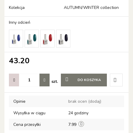
Kolekcja
AUTUMN/WINTER collection
Inny odcień
43.20
DO KOSZYKA
szt.
Do
Opinie
brak ocen
(dodaj)
przechow
Wysyłka w ciągu
24 godziny
Cena przesyłki
7.99