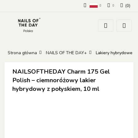
(
0
)
Polski
Zaloguj się
Zarejestruj się
Dodaj zgłoszenie
Zgody cookies
Strona główna
NAILS OF THE DAY+
Lakiery hybrydowe
NAILSOFTHEDAY Charm 175 Gel
Polish – ciemnoróżowy lakier
hybrydowy z połyskiem, 10 ml