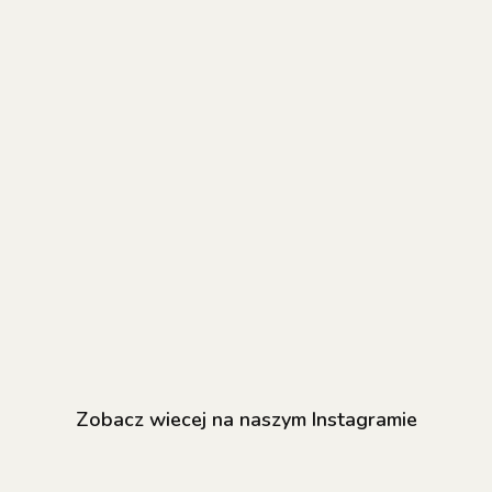
NAILSOFTHEDAY
NAILSOFTHEDAY
NAILSOFTHED
Bottle gel 07 -
Bottle gel 18 -
Cat Eye Gel
koralowo-
czerwony żel do
Polish 11 –
czerwony żel do
43.20
wzmocnienia i
43.20
wiśniowy lakie
38.90
wzmocnienia i
naprawy, 10 ml
hybrydowy z
naprawy, 10 ml
efektem "koci
oko", 6 ml
Zobacz wiecej na naszym Instagramie