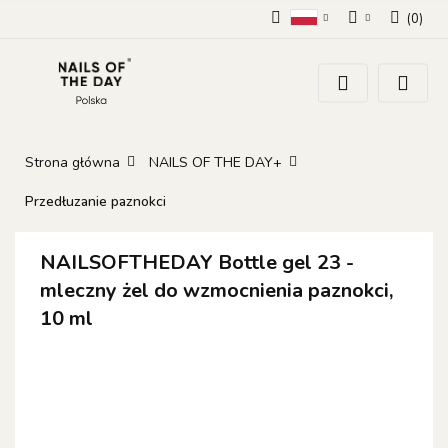
(
0
)
Polski
Zaloguj się
Zarejestruj się
Dodaj zgłoszenie
Zgody cookies
Strona główna
NAILS OF THE DAY+
Przedłuzanie paznokci
NAILSOFTHEDAY Bottle gel 23 -
mleczny żel do wzmocnienia paznokci,
10 ml