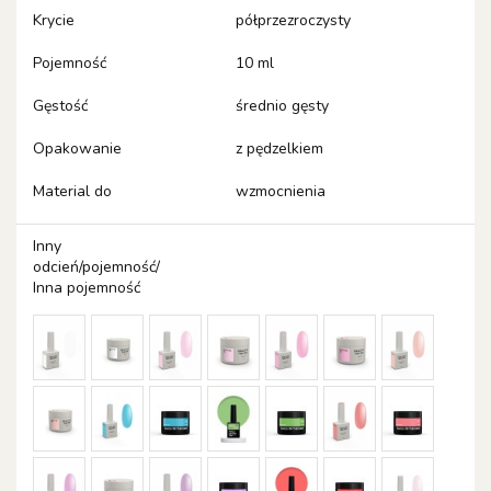
Krycie
półprzezroczysty
Pojemność
10 ml
Gęstość
średnio gęsty
Opakowanie
z pędzelkiem
Material do
wzmocnienia
Inny
odcień/pojemność/
Inna pojemność