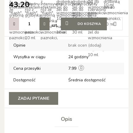
43.20
DO KOSZYKA
szt.
Do
Opinie
brak ocen
(dodaj)
przechow
Wysyłka w ciągu
24 godziny
Cena przesyłki
7.99
Dostępność
Średnia dostępność
ZADAJ PYTANIE
Opis