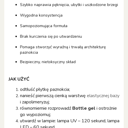
Szybko naprawia pęknięcia, ubytki i uszkodzone brzegi
Wygodna konsystencja
Samopoziomująca formuła
Brak kurczenia się po utwardzeniu
Pomaga stworzyć wyraźną i trwałą architekturę
paznokcia
Bezpieczny, nietoksyczny skład
JAK UŻYĆ
odtłuść płytkę paznokcia;
nanieść pierwszą cienką warstwę
elastycznej bazy
i zapolimeryzuj;
równomiernie rozprowadź
Bottle gel
i ostrożnie
go wypoziomuj;
utwardź w lampie: lampa UV – 120 sekund, lampa
LED – 60 sekund.