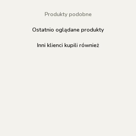
Produkty podobne
Ostatnio oglądane produkty
Inni klienci kupili również
NAILSOFTHEDAY
NAILSOFTHEDAY
NAILSOFTHED
Builder gel 02 -
Builder gel 24 -
Coconut 006 G