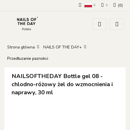
(
0
)
Polski
Zaloguj się
Zarejestruj się
Dodaj zgłoszenie
Zgody cookies
Strona główna
NAILS OF THE DAY+
Przedłuzanie paznokci
NAILSOFTHEDAY Bottle gel 08 -
chlodno-różowy żel do wzmocnienia i
naprawy, 30 ml