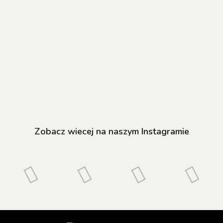
NAILSOFTHEDAY
NAILSOFTHEDAY
NAILSOFTHED
Builder gel 04 -
Builder gel 11 -
Rose 277 Ge
różowy żel
jasnoróżowy żel
Polish - lakier
budujący, 15 ml
55.80
budujący, 15 ml
55.80
hybrydowy, 10
43.20
Zobacz wiecej na naszym Instagramie