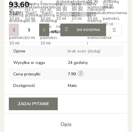
93.60
3.12
/
ml
DO KOSZYKA
szt.
Do
Opinie
brak ocen
(dodaj)
przechow
Wysyłka w ciągu
24 godziny
Cena przesyłki
7.99
Dostępność
Mało
ZADAJ PYTANIE
Opis