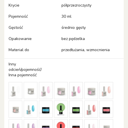
Krycie
półprzezroczysty
Pojemność
30 ml
Gęstość
średnio gęsty
Opakowanie
bez pędzelka
Material do
przedłużania, wzmocnienia
Inny
odcień/pojemność/
Inna pojemność