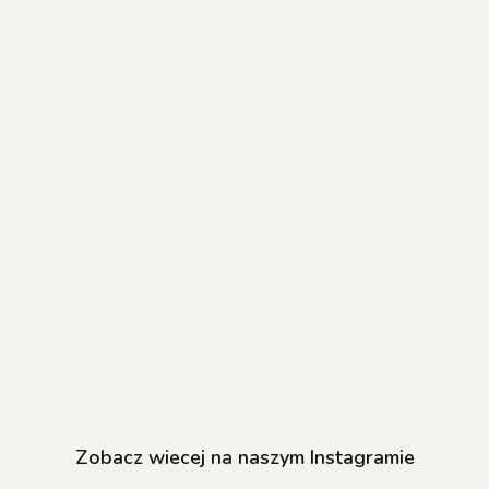
NAILSOFTHEDAY
NAILSOFTHEDAY
NAILSOFTHED
Cleaner -
delikatna gumka
delikatna gum
bezpieczny frez
do polerowania
do polerowan
do odsuwania
42.00
skórek - zielona
12.70
skórek - zielo
8.40
skórek 1.6 x 8 mm
okrągła 10x24
ostra 8x20 m
mm
Zobacz wiecej na naszym Instagramie