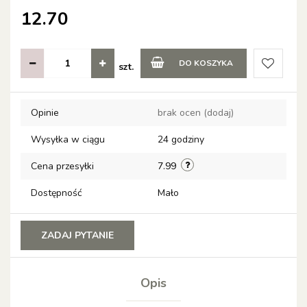
12.70
DO KOSZYKA
szt.
Do
Opinie
brak ocen
(dodaj)
przechow
Wysyłka w ciągu
24 godziny
Cena przesyłki
7.99
Dostępność
Mało
ZADAJ PYTANIE
Opis