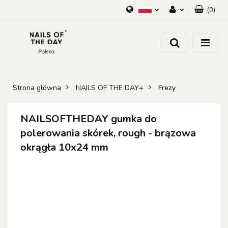
(
0
)
Polski
Zaloguj się
Zarejestruj się
Dodaj zgłoszenie
Zgody cookies
Strona główna
NAILS OF THE DAY+
Frezy
NAILSOFTHEDAY gumka do
polerowania skórek, rough - brązowa
okrągła 10x24 mm