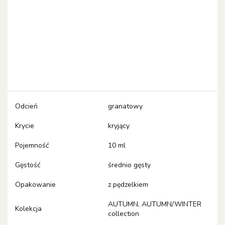
Odcień
granatowy
Krycie
kryjący
Pojemność
10 ml
Gęstość
średnio gęsty
Opakowanie
z pędzelkiem
AUTUMN, AUTUMN/WINTER
Kolekcja
collection