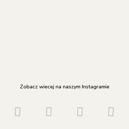
NAILSOFTHEDAY
NAILSOFTHEDAY
NAILSOFTHED
Bottle gel 05 -
Bottle gel 05 -
Reflective ba
błękitny do
błękitny do
05 - baza
wzmocnienia i
43.20
wzmocnienia i
93.60
hybrydowa z
51.50
naprawy, 10 ml
naprawy, 30 ml
efektem "flash"
jaskrawo-
błękitnym
brokatem, 10 
Zobacz wiecej na naszym Instagramie