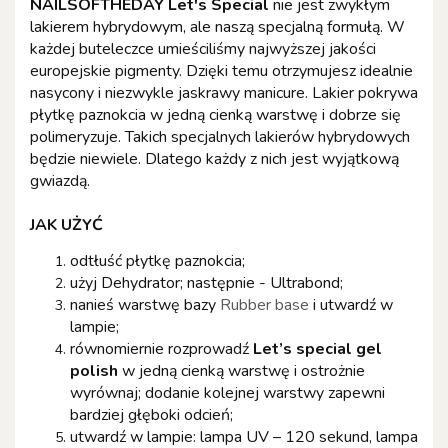
NAILSOFTHEDAY Let's Special
nie jest zwykłym
lakierem hybrydowym, ale naszą specjalną formułą. W
każdej buteleczce umieściliśmy najwyższej jakości
europejskie pigmenty. Dzięki temu otrzymujesz idealnie
nasycony i niezwykle jaskrawy manicure. Lakier pokrywa
płytkę paznokcia w jedną cienką warstwę i dobrze się
polimeryzuje. Takich specjalnych lakierów hybrydowych
będzie niewiele. Dlatego każdy z nich jest wyjątkową
gwiazdą.
JAK UŻYĆ
odtłuść płytkę paznokcia;
użyj Dehydrator; następnie - Ultrabond;
nanieś warstwę bazy
Rubber base
i utwardź w
lampie;
równomiernie rozprowadź
Let’s special gel
polish
w jedną cienką warstwę i ostrożnie
wyrównaj; dodanie kolejnej warstwy zapewni
bardziej głęboki odcień;
utwardź w lampie: lampa UV – 120 sekund, lampa