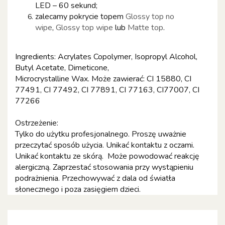
LED – 60 sekund;
zalecamy pokrycie topem
Glossy top no
wipe
,
Glossy top wipe
lub
Matte top
.
Ingredients: Acrylates Copolymer, Isopropyl Alcohol,
Butyl Acetate, Dimeticone,
Microcrystalline Wax. Może zawierać: CI 15880, CI
77491, CI 77492, CI 77891, CI 77163, CI77007, CI
77266
Ostrzeżenie:
Tylko do użytku profesjonalnego. Proszę uważnie
przeczytać sposób użycia. Unikać kontaktu z oczami.
Unikać kontaktu ze skórą. Może powodować reakcję
alergiczną. Zaprzestać stosowania przy wystąpieniu
podrażnienia. Przechowywać z dala od światła
słonecznego i poza zasięgiem dzieci.