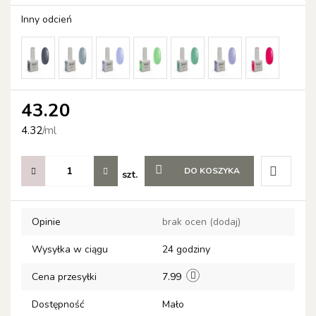
Inny odcień
43.20
4.32
/
ml
DO KOSZYKA
szt.
Do
Opinie
brak ocen
(dodaj)
przechow
Wysyłka w ciągu
24 godziny
Cena przesyłki
7.99
Dostępność
Mało