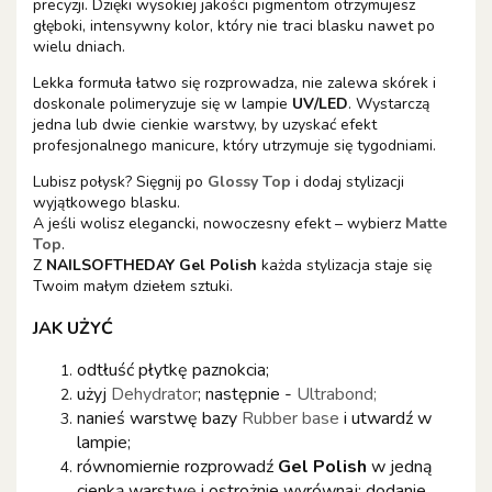
precyzji. Dzięki wysokiej jakości pigmentom otrzymujesz
głęboki, intensywny kolor, który nie traci blasku nawet po
wielu dniach.
Lekka formuła łatwo się rozprowadza, nie zalewa skórek i
doskonale polimeryzuje się w lampie
UV/LED
. Wystarczą
jedna lub dwie cienkie warstwy, by uzyskać efekt
profesjonalnego manicure, który utrzymuje się tygodniami.
Lubisz połysk? Sięgnij po
Glossy Top
i dodaj stylizacji
wyjątkowego blasku.
A jeśli wolisz elegancki, nowoczesny efekt – wybierz
Matte
Top
.
Z
NAILSOFTHEDAY Gel Polish
każda stylizacja staje się
Twoim małym dziełem sztuki.
JAK UŻYĆ
odtłuść płytkę paznokcia;
użyj
Dehydrator
; następnie -
Ultrabond;
nanieś warstwę bazy
Rubber base
i utwardź w
lampie;
równomiernie rozprowadź
Gel Polish
w jedną
cienką warstwę i ostrożnie wyrównaj; dodanie