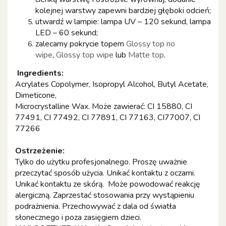
kolejnej warstwy zapewni bardziej głęboki odcień;
utwardź w lampie: lampa UV – 120 sekund, lampa
LED – 60 sekund;
zalecamy pokrycie topem
Glossy top no
wipe
,
Glossy top wipe
lub
Matte top
.
Ingredients:
Acrylates Copolymer, Isopropyl Alcohol, Butyl Acetate,
Dimeticone,
Microcrystalline Wax. Może zawierać: CI 15880, CI
77491, CI 77492, CI 77891, CI 77163, CI77007, CI
77266
Ostrzeżenie:
Tylko do użytku profesjonalnego. Proszę uważnie
przeczytać sposób użycia. Unikać kontaktu z oczami.
Unikać kontaktu ze skórą. Może powodować reakcję
alergiczną. Zaprzestać stosowania przy wystąpieniu
podrażnienia. Przechowywać z dala od światła
słonecznego i poza zasięgiem dzieci.