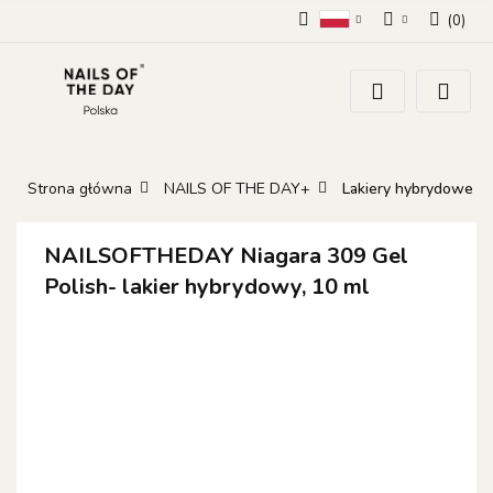
(
0
)
Polski
Zaloguj się
Zarejestruj się
Dodaj zgłoszenie
Zgody cookies
Strona główna
NAILS OF THE DAY+
Lakiery hybrydowe
NAILSOFTHEDAY Niagara 309 Gel
Polish- lakier hybrydowy, 10 ml