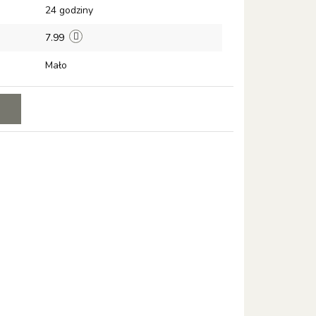
24 godziny
7.99
Mało
E