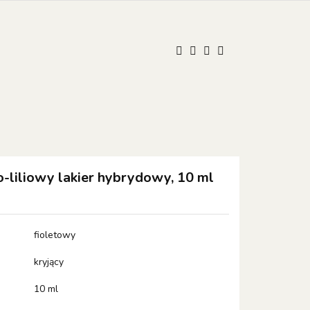
UM
ONISTOP
ONISTOP
Kontakt
Polski
Zaloguj się
Zarejestruj się
Dodaj zgłoszenie
Zgody cookies
liliowy lakier hybrydowy, 10 ml
fioletowy
kryjący
10 ml