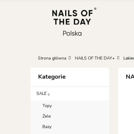
KATEGORIE
N
KONTAKT
GIFT
Kateg
GIFT 
Strona główna
NAILS OF THE DAY+
Lakie
Kategorie
NA
SALE
Topy
Żele
Bazy