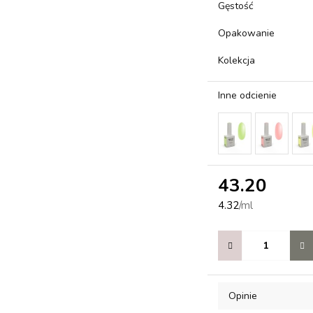
Gęstość
Opakowanie
Kolekcja
Inne odcienie
43.20
4.32
/
ml
Opinie