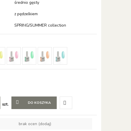
średnio gęsty
z pędzelkiem
SPRING/SUMMER collection
DO KOSZYKA
szt.
Do
brak ocen
(dodaj)
przechowalni