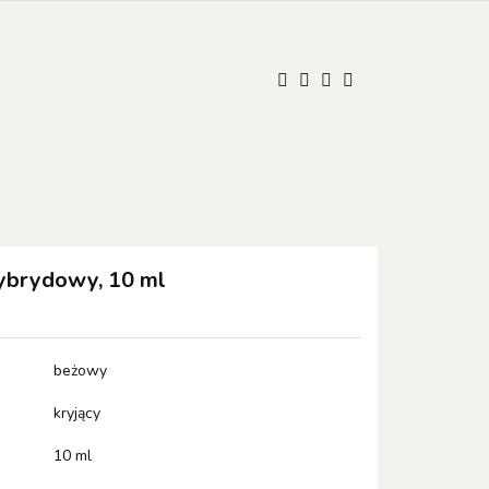
UM
ONISTOP
ONISTOP
Kontakt
Polski
Zaloguj się
Zarejestruj się
Dodaj zgłoszenie
Zgody cookies
ybrydowy, 10 ml
beżowy
kryjący
10 ml