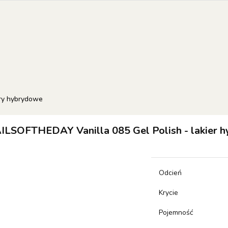
EW OF THE WEEK
COLOR OF THE MONTH
RESULT
 SETS
orie
NEW OF THE WEEK
Color of the month
RESULTUM
SETS
ry hybrydowe
ILSOFTHEDAY Vanilla 085 Gel Polish - lakier h
Odcień
Krycie
Pojemność