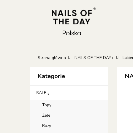
KATEGORIE
N
KONTAKT
GIFT
Kateg
GIFT 
Strona główna
NAILS OF THE DAY+
Lakie
Kategorie
NA
SALE
Topy
Żele
Bazy