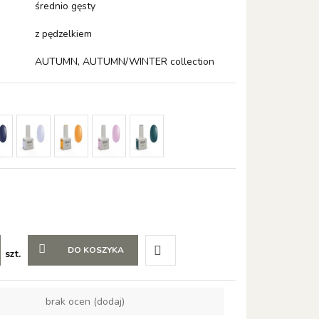
średnio gęsty
z pędzelkiem
AUTUMN, AUTUMN/WINTER collection
DO KOSZYKA
szt.
Do
brak ocen
(dodaj)
przechowalni