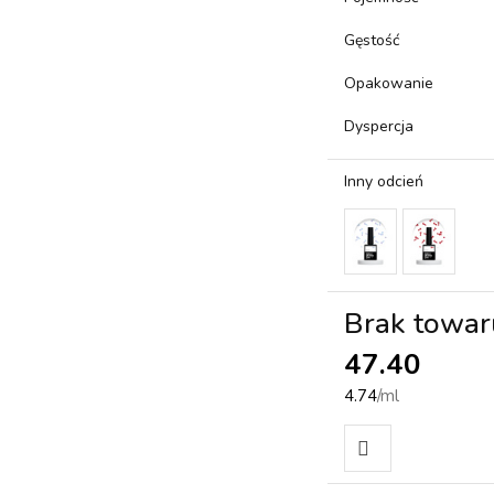
Gęstość
Opakowanie
Dyspercja
Inny odcień
Brak towar
47.40
4.74
/
ml