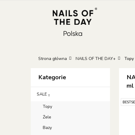
KATEGORIE
N
KONTAKT
GIFT
Kateg
GIFT 
Strona główna
NAILS OF THE DAY+
Topy
Kategorie
NA
ml
SALE
BESTSE
Topy
Żele
Bazy