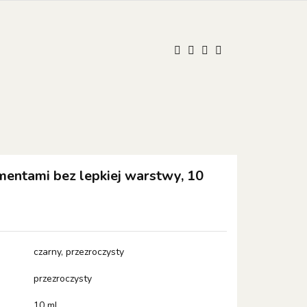
UM
ONISTOP
ONISTOP
Kontakt
Polski
Zaloguj się
Zarejestruj się
Dodaj zgłoszenie
Zgody cookies
entami bez lepkiej warstwy, 10
czarny, przezroczysty
przezroczysty
10 ml