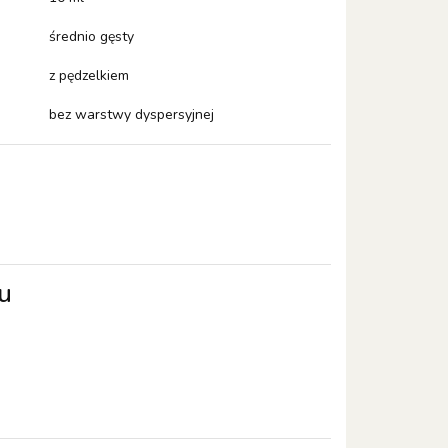
średnio gęsty
z pędzelkiem
bez warstwy dyspersyjnej
u