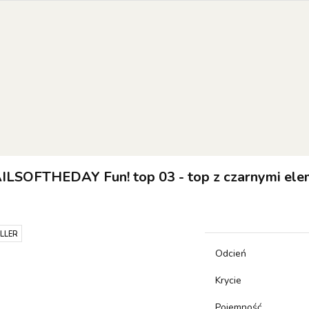
EW OF THE WEEK
COLOR OF THE MONTH
RESULT
 SETS
orie
NEW OF THE WEEK
Color of the month
RESULTUM
SETS
ILSOFTHEDAY Fun! top 03 - top z czarnymi elem
LLER
Odcień
Krycie
Pojemność