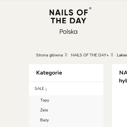
KATEGORIE
N
KONTAKT
GIFT
Kateg
GIFT 
Strona główna
NAILS OF THE DAY+
Lakie
Kategorie
NA
hy
SALE
Topy
Żele
Bazy