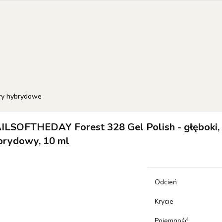
EW OF THE WEEK
COLOR OF THE MONTH
RESULT
 SETS
orie
NEW OF THE WEEK
Color of the month
RESULTUM
SETS
ry hybrydowe
ILSOFTHEDAY Forest 328 Gel Polish - głęboki, p
brydowy, 10 ml
Odcień
Krycie
Pojemność