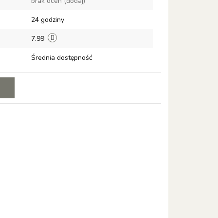
brak ocen
(dodaj)
przechowalni
24 godziny
7.99
Średnia dostępność
E