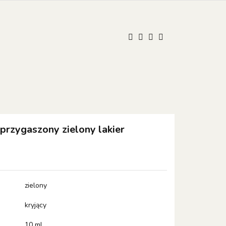
UM
ONISTOP
ONISTOP
Kontakt
Polski
Zaloguj się
Zarejestruj się
Dodaj zgłoszenie
Zgody cookies
rzygaszony zielony lakier
zielony
kryjący
10 ml