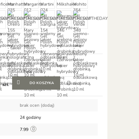
DO KOSZYKA
szt.
Do
brak ocen
(dodaj)
przechowalni
24 godziny
7.99