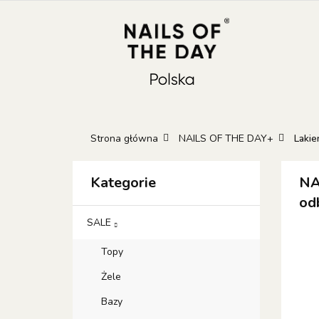
KATEGORIE
N
KONTAKT
GIFT
Kateg
GIFT 
Strona główna
NAILS OF THE DAY+
Lakie
Kategorie
NA
od
SALE
Topy
Żele
Bazy