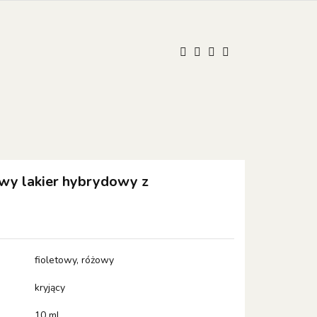
UM
ONISTOP
ONISTOP
Kontakt
Polski
Zaloguj się
Zarejestruj się
Dodaj zgłoszenie
Zgody cookies
wy lakier hybrydowy z
fioletowy, różowy
kryjący
10 ml