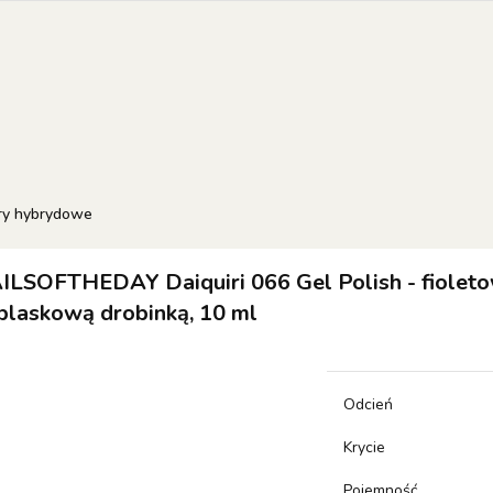
EW OF THE WEEK
COLOR OF THE MONTH
RESULT
 SETS
orie
NEW OF THE WEEK
Color of the month
RESULTUM
SETS
ry hybrydowe
ILSOFTHEDAY Daiquiri 066 Gel Polish - fioleto
blaskową drobinką, 10 ml
Odcień
Krycie
Pojemność