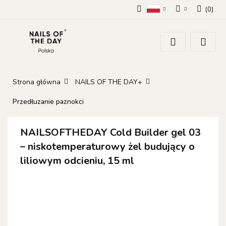
(
0
)
Polski
Zaloguj się
Zarejestruj się
Dodaj zgłoszenie
Zgody cookies
Strona główna
NAILS OF THE DAY+
Przedłuzanie paznokci
NAILSOFTHEDAY Cold Builder gel 03
– niskotemperaturowy żel budujący o
liliowym odcieniu, 15 ml