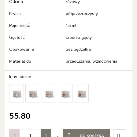
Odcień
różowy
Krycie
półprzezroczysty
Pojemność
15 ml
Gęstość
średnio gęsty
Opakowanie
bez pędzelka
Material do
przedłużania, wzmocnienia
Inny odcień
55.80
DO KOSZYKA