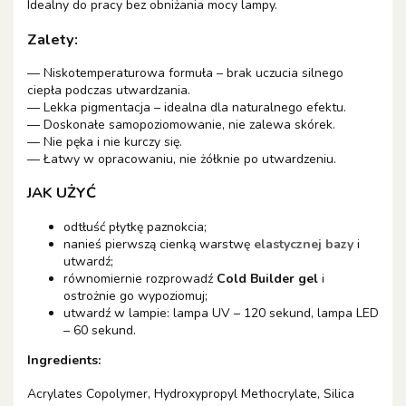
Idealny do pracy bez obniżania mocy lampy.
Zalety:
— Niskotemperaturowa formuła – brak uczucia silnego
ciepła podczas utwardzania.
— Lekka pigmentacja – idealna dla naturalnego efektu.
— Doskonałe samopoziomowanie, nie zalewa skórek.
— Nie pęka i nie kurczy się.
— Łatwy w opracowaniu, nie żółknie po utwardzeniu.
JAK UŻYĆ
odtłuść płytkę paznokcia;
nanieś pierwszą cienką warstwę
elastycznej bazy
i
utwardź;
równomiernie rozprowadź
Cold Builder gel
i
ostrożnie go wypoziomuj;
utwardź w lampie: lampa UV – 120 sekund, lampa LED
– 60 sekund.
Ingredients:
Acrylates Copolymer, Hydroxypropyl Methocrylate, Silica