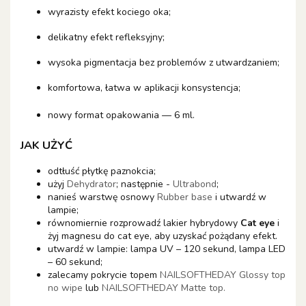
wyrazisty efekt kociego oka;
delikatny efekt refleksyjny;
wysoka pigmentacja bez problemów z utwardzaniem;
komfortowa, łatwa w aplikacji konsystencja;
nowy format opakowania — 6 ml.
JAK UŻYĆ
odtłuść płytkę paznokcia;
użyj
Dehydrator
; następnie -
Ultrabond
;
nanieś warstwę osnowy
Rubber base
i utwardź w
lampie;
równomiernie rozprowadź lakier hybrydowy
Cat eye
i
żyj magnesu do cat eye, aby uzyskać pożądany efekt.
utwardź w lampie: lampa UV – 120 sekund, lampa LED
– 60 sekund;
zalecamy pokrycie topem
NAILSOFTHEDAY Glossy top
no wipe
lub
NAILSOFTHEDAY Matte top.