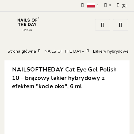
(
0
)
Polski
Zaloguj się
Zarejestruj się
Dodaj zgłoszenie
Zgody cookies
Strona główna
NAILS OF THE DAY+
Lakiery hybrydowe
NAILSOFTHEDAY Cat Eye Gel Polish
10 – brązowy lakier hybrydowy z
efektem "kocie oko", 6 ml