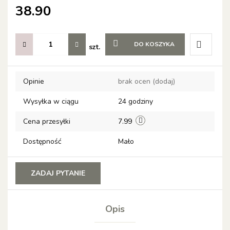
38.90
DO KOSZYKA
szt.
Do
Opinie
brak ocen
(dodaj)
przechow
Wysyłka w ciągu
24 godziny
Cena przesyłki
7.99
Dostępność
Mało
ZADAJ PYTANIE
Opis