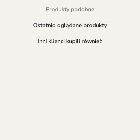
Produkty podobne
Ostatnio oglądane produkty
Inni klienci kupili również
NAILSOFTHEDAY
NAILSOFTHEDAY
NAILSOFTHED
Korean cat eye
Korean cat eye
Korean cat ey
04 – beżowy
10 – ciepły złoty
12 – chlodno