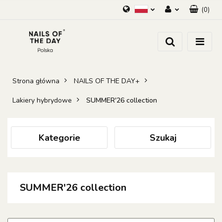
(
0
)
Polski
Zaloguj się
Zarejestruj się
Dodaj zgłoszenie
Zgody cookies
Strona główna
NAILS OF THE DAY+
Lakiery hybrydowe
SUMMER'26 collection
Kategorie
Szukaj
SUMMER'26 collection